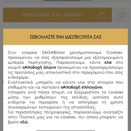
ΠΡΟΣΘΗΚΗ ΣΤΟ ΚΑΛΑΘΙ
ΣΕΒΌΜΑΣΤΕ ΤΗΝ ΙΔΙΩΤΙΚΌΤΗΤΆ ΣΑΣ
Περιγραφή
Χειροποίητο μαύρο μίνι φόρεμα με μαύρη δαντέλα
Στην εταιρεία SAGABridal χρησιμοποιούμε Cookies,
διακοσμημένο με απαλό ροζ, μπλε, πράσινες και
προκειμένου να σας εξασφαλίσουμε μια εξατομικευμένη
λευκές χάντρες σε σχήμα δράκου και ανοιχτή
εμπειρία περιήγησης. Παρακαλούμε, κάντε
κλικ
στο
πλάτη.
κουμπί
«Αποδοχή όλων»
προκειμένου να προσαρμόσουμε
τις προτάσεις μας αποκλειστικά στο περιεχόμενο που σας
ενδιαφέρει.
Εναλλακτικά, μπορείτε να κάνετε κλικ στα στοιχεία που
Πολιτική Αποστολών
επιθυμείτε και να πατήσετε
«Αποδοχή επιλογών».
Μπορείτε ανά πάσα στιγμή να διαχειριστείτε τα cookies
μέσω των ρυθμίσεων της σελίδας, ωστόσο αυτό
+30 210 8015979
ενδέχεται να περιορίσει ή να αποτρέψει τη χρήση
συγκεκριμένων λειτουργιών της ιστοσελίδας.
Για περισσότερες πληροφορίες, παρακαλούμε ανατρέξτε
στην Πολιτική μας για τα cookies, την οποία μπορείτε να
βρείτε
εδώ
.