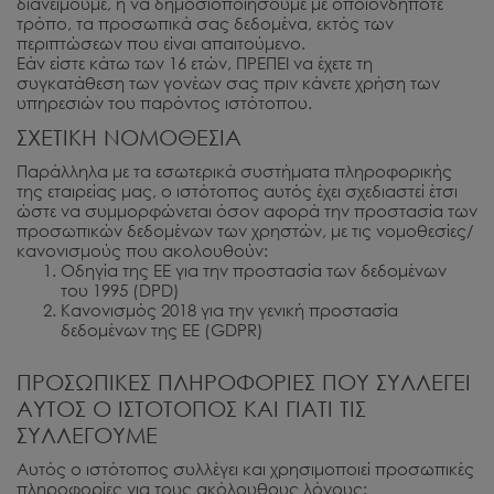
διανείμουμε, ή να δημοσιοποιήσουμε με οποιονδήποτε
τρόπο, τα προσωπικά σας δεδομένα, εκτός των
περιπτώσεων που είναι απαιτούμενο.
Εάν είστε κάτω των 16 ετών, ΠΡΕΠΕΙ να έχετε τη
συγκατάθεση των γονέων σας πριν κάνετε χρήση των
υπηρεσιών του παρόντος ιστότοπου.
ΣΧΕΤΙΚΗ ΝΟΜΟΘΕΣΙΑ
Παράλληλα με τα εσωτερικά συστήματα πληροφορικής
της εταιρείας μας, ο ιστότοπος αυτός έχει σχεδιαστεί έτσι
ώστε να συμμορφώνεται όσον αφορά την προστασία των
προσωπικών δεδομένων των χρηστών, με τις νομοθεσίες/
κανονισμούς που ακολουθούν:
Οδηγία της ΕΕ για την προστασία των δεδομένων
του 1995 (DPD)
Κανονισμός 2018 για την γενική προστασία
δεδομένων της ΕΕ (GDPR)
ΠΡΟΣΩΠΙΚΕΣ ΠΛΗΡΟΦΟΡΙΕΣ ΠΟΥ ΣΥΛΛΕΓΕΙ
ΑΥΤΟΣ Ο ΙΣΤΟΤΟΠΟΣ ΚΑΙ ΓΙΑΤΙ ΤΙΣ
ΣΥΛΛΕΓΟΥΜΕ
Αυτός ο ιστότοπος συλλέγει και χρησιμοποιεί προσωπικές
πληροφορίες για τους ακόλουθους λόγους: