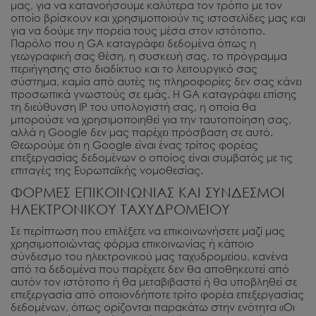
μας, για να κατανοήσουμε καλύτερα τον τρόπο με τον
οποίο βρίσκουν και χρησιμοποιούν τις ιστοσελίδες μας και
για να δούμε την πορεία τους μέσα στον ιστότοπο.
Παρόλο που η GA καταγράφει δεδομένα όπως η
γεωγραφική σας θέση, η συσκευή σας, το πρόγραμμα
περιήγησης στο διαδίκτυο και το λειτουργικό σας
σύστημα, καμία από αυτές τις πληροφορίες δεν σας κάνει
προσωπικά γνωστούς σε εμάς. Η GA καταγράφει επίσης
τη διεύθυνση IP του υπολογιστή σας, η οποία θα
μπορούσε να χρησιμοποιηθεί για την ταυτοποίηση σας,
αλλά η Google δεν μας παρέχει πρόσβαση σε αυτό.
Θεωρούμε ότι η Google είναι ένας τρίτος φορέας
επεξεργασίας δεδομένων ο οποίος είναι συμβατός με τις
επιταγές της Ευρωπαϊκής νομοθεσίας.
ΦΟΡΜΕΣ ΕΠΙΚΟΙΝΩΝΙΑΣ ΚΑΙ ΣΥΝΔΕΣΜΟΙ
ΗΛΕΚΤΡΟΝΙΚΟΥ ΤΑΧΥΔΡΟΜΕΙΟΥ
Σε περίπτωση που επιλέξετε να επικοινωνήσετε μαζί μας
χρησιμοποιώντας φόρμα επικοινωνίας ή κάποιο
σύνδεσμο του ηλεκτρονικού μας ταχυδρομείου, κανένα
από τα δεδομένα που παρέχετε δεν θα αποθηκευτεί από
αυτόν τον ιστότοπο ή θα μεταβιβαστεί ή θα υποβληθεί σε
επεξεργασία από οποιονδήποτε τρίτο φορέα επεξεργασίας
δεδομένων, όπως ορίζονται παρακάτω στην ενότητα «Οι