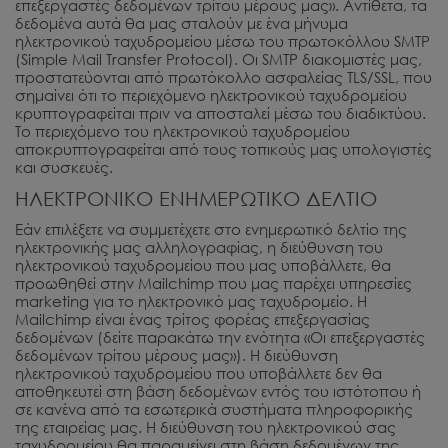
επεξεργαστές δεδομένων τρίτου μέρους μας». Αντίθετα, τα
δεδομένα αυτά θα μας σταλούν με ένα μήνυμα
ηλεκτρονικού ταχυδρομείου μέσω του πρωτοκόλλου SMTP
(Simple Mail Transfer Protocol). Οι SMTP διακομιστές μας,
προστατεύονται από πρωτόκολλο ασφαλείας TLS/SSL, που
σημαίνει ότι το περιεχόμενο ηλεκτρονικού ταχυδρομείου
κρυπτογραφείται πριν να αποσταλεί μέσω του διαδικτύου.
Το περιεχόμενο του ηλεκτρονικού ταχυδρομείου
αποκρυπτογραφείται από τους τοπικούς μας υπολογιστές
και συσκευές.
ΗΛΕΚΤΡΟΝΙΚΟ ΕΝΗΜΕΡΩΤΙΚΟ ΔΕΛΤΙΟ
Εάν επιλέξετε να συμμετέχετε στο ενημερωτικό δελτίο της
ηλεκτρονικής μας αλληλογραφίας, η διεύθυνση του
ηλεκτρονικού ταχυδρομείου που μας υποβάλλετε, θα
προωθηθεί στην Mailchimp που μας παρέχει υπηρεσίες
marketing για το ηλεκτρονικό μας ταχυδρομείο. Η
Mailchimp είναι ένας τρίτος φορέας επεξεργασίας
δεδομένων (δείτε παρακάτω την ενότητα «Οι επεξεργαστές
δεδομένων τρίτου μέρους μας»). Η διεύθυνση
ηλεκτρονικού ταχυδρομείου που υποβάλλετε δεν θα
αποθηκευτεί στη βάση δεδομένων εντός του ιστότοπου ή
σε κανένα από τα εσωτερικά συστήματα πληροφορικής
της εταιρείας μας. Η διεύθυνση του ηλεκτρονικού σας
ταχυδρομείου θα παραμείνει στη βάση δεδομένων της