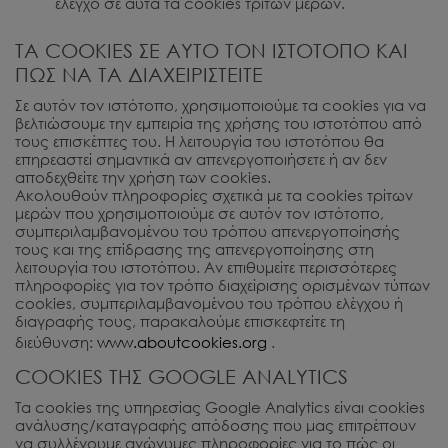
έλεγχο σε αυτά τα cookies τρίτων μερών.
ΤΑ COOKIES ΣΕ ΑΥΤΟ ΤΟΝ ΙΣΤΟΤΟΠΟ ΚΑΙ
ΠΩΣ ΝΑ ΤΑ ΔΙΑΧΕΙΡΙΣΤΕΙΤΕ
Σε αυτόν τον ιστότοπο, χρησιμοποιούμε τα cookies για να
βελτιώσουμε την εμπειρία της χρήσης του ιστοτόπου από
τους επισκέπτες του. Η λειτουργία του ιστοτόπου θα
επηρεαστεί σημαντικά αν απενεργοποιήσετε ή αν δεν
αποδεχθείτε την χρήση των cookies.
Ακολουθούν πληροφορίες σχετικά με τα cookies τρίτων
μερών που χρησιμοποιούμε σε αυτόν τον ιστότοπο,
συμπεριλαμβανομένου του τρόπου απενεργοποίησής
τους και της επίδρασης της απενεργοποίησης στη
λειτουργία του ιστοτόπου. Αν επιθυμείτε περισσότερες
πληροφορίες για τον τρόπο διαχείρισης ορισμένων τύπων
cookies, συμπεριλαμβανομένου του τρόπου ελέγχου ή
διαγραφής τους, παρακαλούμε επισκεφτείτε τη
διεύθυνση:
www.aboutcookies.org
.
COOKIES ΤΗΣ GOOGLE ANALYTICS
Τα cookies της υπηρεσίας Google Analytics είναι cookies
ανάλυσης/καταγραφής απόδοσης που μας επιτρέπουν
να συλλέγουμε ανώνυμες πληροφορίες για το πώς οι