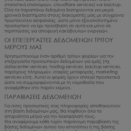
στατιστικά επισκέψεων, cloudflare services) και backup.
Όλα τα παραπάνω δεδομένα διατηρούνται για μικρά
χρονικά διαστήματα στους διακομιστές μας με σύγχρονα
πρωτόκολλα ασφαλείας, ώστε μόνο εξουσιοδοτημένο
προσωπικό να έχει πρόσβαση σε αυτά και μόνο σε
περιπτώσεις για αποφυγή κακόβουλων ενεργειών.
ΟΙ ΕΠΕΞΕΡΓΑΣΤΕΣ ΔΕΔΟΜΕΝΩΝ ΤΡΙΤΟΥ
ΜΕΡΟΥΣ ΜΑΣ
Χρησιμοποιούμε έναν αριθμό τρίτων φορέων για την
επεξεργασία προσωπικών δεδομένων για εμάς (πχ
datacenter services, hosting services, backup services,
παρόχους πληρωμών, εταιρίες μεταφοράς, marketing
services κλπ). Αυτοί οι φορείς έχουν επιλεγεί προσεκτικά
ώστε να συμμορφώνονται με τη νομοθεσία που
αναφέρθηκε στο παρόν κείμενο.
ΠΑΡΑΒΙΑΣΕΙΣ ΔΕΔΟΜΕΝΩΝ
Για όσες προσωπικές σας πληροφορίες αποθηκευτούν
στη βάση δεδομένων μας, θα ληφθούν όλα τα
απαραίτητα μέτρα για την διασφάλισή τους.
Θα αναφέρουμε κάθε τυχόν παράνομη παραβίαση της
βάσης δεδομένων αυτού του ιστοτόπου ή της βάσης