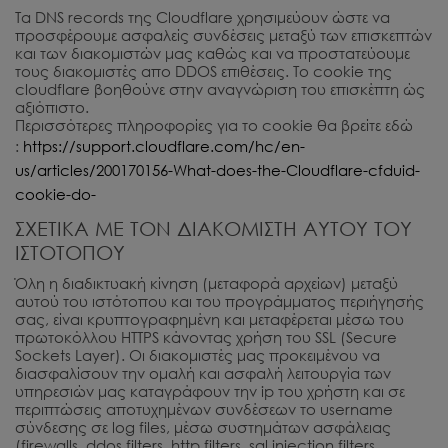
Τα DNS records της Cloudflare χρησιμεύουν ώστε να
προσφέρουμε ασφαλείς συνδέσεις μεταξύ των επισκεπτών
και των διακομιστών μας καθώς και να προστατεύουμε
τους διακομιστές απο DDOS επιθέσεις. Το cookie της
cloudflare βοηθούνε στην αναγνώριση του επισκέπτη ώς
αξιόπιστο.
Περισσότερες πληροφορίες για το cookie θα βρείτε εδώ
:
https://support.cloudflare.com/hc/en-
us/articles/200170156-What-does-the-Cloudflare-cfduid-
cookie-do-
ΣΧΕΤΙΚΑ ΜΕ ΤΟΝ ΔΙΑΚΟΜΙΣΤΗ ΑΥΤΟΥ ΤΟΥ
ΙΣΤΟΤΟΠΟΥ
Όλη η διαδικτυακή κίνηση (μεταφορά αρχείων) μεταξύ
αυτού του ιστότοπου και του προγράμματος περιήγησής
σας, είναι κρυπτογραφημένη και μεταφέρεται μέσω του
πρωτοκόλλου HTTPS κάνοντας χρήση του SSL (Secure
Sockets Layer). Οι διακομιστές μας προκειμένου να
διασφαλίσουν την ομαλή και ασφαλή λειτουργία των
υπηρεσιών μας καταγράφουν την ip του χρήστη και σε
περιπτώσεις αποτυχημένων συνδέσεων το username
σύνδεσης σε log files, μέσω συστημάτων ασφάλειας
(firewalls, ddos filters, http filters, sql injection filters,