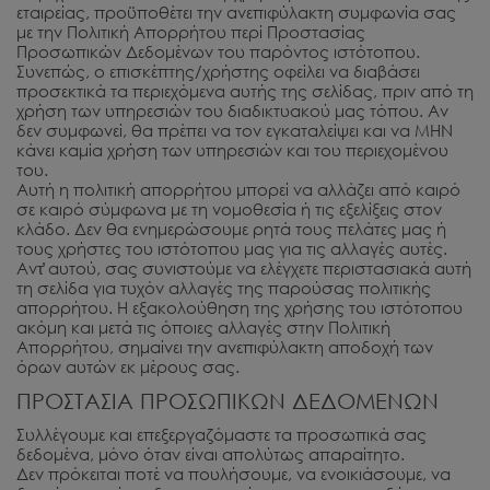
εταιρείας, προϋποθέτει την ανεπιφύλακτη συμφωνία σας
με την Πολιτική Απορρήτου περί Προστασίας
Προσωπικών Δεδομένων του παρόντος ιστότοπου.
Συνεπώς, ο επισκέπτης/χρήστης οφείλει να διαβάσει
προσεκτικά τα περιεχόμενα αυτής της σελίδας, πριν από τη
χρήση των υπηρεσιών του διαδικτυακού μας τόπου. Αν
δεν συμφωνεί, θα πρέπει να τον εγκαταλείψει και να ΜΗΝ
κάνει καμία χρήση των υπηρεσιών και του περιεχομένου
του.
Αυτή η πολιτική απορρήτου μπορεί να αλλάζει από καιρό
σε καιρό σύμφωνα με τη νομοθεσία ή τις εξελίξεις στον
κλάδο. Δεν θα ενημερώσουμε ρητά τους πελάτες μας ή
τους χρήστες του ιστότοπου μας για τις αλλαγές αυτές.
Αντ̓ αυτού, σας συνιστούμε να ελέγχετε περιστασιακά αυτή
τη σελίδα για τυχόν αλλαγές της παρούσας πολιτικής
απορρήτου. Η εξακολούθηση της χρήσης του ιστότοπου
ακόμη και μετά τις όποιες αλλαγές στην Πολιτική
Απορρήτου, σημαίνει την ανεπιφύλακτη αποδοχή των
όρων αυτών εκ μέρους σας.
ΠΡΟΣΤΑΣΙΑ ΠΡΟΣΩΠΙΚΩΝ ΔΕΔΟΜΕΝΩΝ
Συλλέγουμε και επεξεργαζόμαστε τα προσωπικά σας
δεδομένα, μόνο όταν είναι απολύτως απαραίτητο.
Δεν πρόκειται ποτέ να πουλήσουμε, να ενοικιάσουμε, να