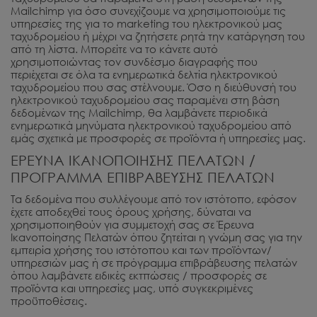
Mailchimp για όσο συνεχίζουμε να χρησιμοποιούμε τις
υπηρεσίες της για το marketing του ηλεκτρονικού μας
ταχυδρομείου ή μέχρι να ζητήσετε ρητά την κατάργηση του
από τη λίστα. Μπορείτε να το κάνετε αυτό
χρησιμοποιώντας τον συνδέσμο διαγραφής που
περιέχεται σε όλα τα ενημερωτικά δελτία ηλεκτρονικού
ταχυδρομείου που σας στέλνουμε. Όσο η διεύθυνσή του
ηλεκτρονικού ταχυδρομείου σας παραμένει στη βάση
δεδομένων της Mailchimp, θα λαμβάνετε περιοδικά
ενημερωτικά μηνύματα ηλεκτρονικού ταχυδρομείου από
εμάς σχετικά με προσφορές σε προϊόντα ή υπηρεσίες μας.
ΕΡΕΥΝΑ ΙΚΑΝΟΠΟΙΗΣΗΣ ΠΕΛΑΤΩΝ /
ΠΡΟΓΡΑΜΜΑ ΕΠΙΒΡΑΒΕΥΣΗΣ ΠΕΛΑΤΩΝ
Τα δεδομένα που συλλέγουμε από τον ιστότοπο, εφόσον
έχετε αποδεχθεί τους όρους χρήσης, δύναται να
χρησιμοποιηθούν για συμμετοχή σας σε Έρευνα
Ικανοποίησης Πελατών όπου ζητείται η γνώμη σας για την
εμπειρία χρήσης του ιστότοπου και των προϊόντων/
υπηρεσιών μας ή σε πρόγραμμα επιβράβευσης πελατών
όπου λαμβάνετε ειδικές εκτπώσεις / προσφορές σε
προϊόντα και υπηρεσίες μας, υπό συγκεκριμένες
προϋποθέσεις.