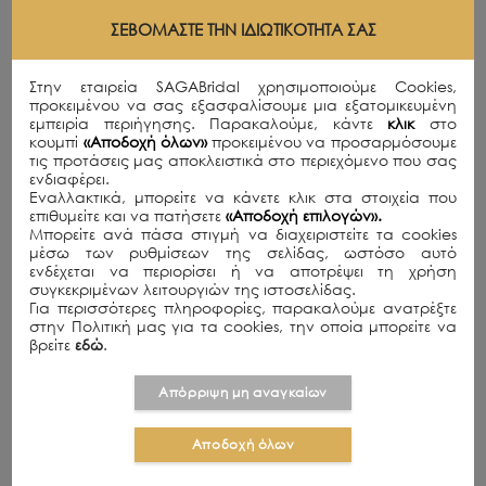
Οι βασικοί τύποι των cookies που ενδεχομένως να
ΣΕΒΌΜΑΣΤΕ ΤΗΝ ΙΔΙΩΤΙΚΌΤΗΤΆ ΣΑΣ
χρησιμοποιούν οι ιστότοποι περιγράφονται παρακάτω
COOKIES ΕΠΙΣΚΕΨΗΣ (SESSION
Στην εταιρεία SAGABridal χρησιμοποιούμε Cookies,
COOKIES)
προκειμένου να σας εξασφαλίσουμε μια εξατομικευμένη
εμπειρία περιήγησης. Παρακαλούμε, κάντε
κλικ
στο
Πρόκειται για προσωρινά cookies που παραμένουν
κουμπί
«Αποδοχή όλων»
προκειμένου να προσαρμόσουμε
στο αρχείο των cookies του προγράμματος
τις προτάσεις μας αποκλειστικά στο περιεχόμενο που σας
πλοήγησης της συσκευής σας μόνο κατά τη
ενδιαφέρει.
διάρκεια της επίσκεψής σας και διαγράφονται όταν
Εναλλακτικά, μπορείτε να κάνετε κλικ στα στοιχεία που
κλείσετε το πρόγραμμα πλοήγησης.
επιθυμείτε και να πατήσετε
«Αποδοχή επιλογών».
Μπορείτε ανά πάσα στιγμή να διαχειριστείτε τα cookies
ΜΟΝΙΜΑ COOKIES (PERSISTENT
μέσω των ρυθμίσεων της σελίδας, ωστόσο αυτό
COOKIES)
ενδέχεται να περιορίσει ή να αποτρέψει τη χρήση
συγκεκριμένων λειτουργιών της ιστοσελίδας.
Αυτά παραμένουν στο αρχείο των cookies του
Για περισσότερες πληροφορίες, παρακαλούμε ανατρέξτε
προγράμματος πλοήγησης της συσκευής σας
στην Πολιτική μας για τα cookies, την οποία μπορείτε να
ακόμα και αφότου κλείσει το πρόγραμμα
βρείτε
εδώ
.
πλοήγησης, μερικές φορές για ένα έτος ή και
παραπάνω (η ακριβής διάρκεια παραμονής
Απόρριψη μη αναγκαίων
εξαρτάται από τη διάρκεια ζωής κάθε cookie). Τα
μόνιμα cookies χρησιμοποιούνται όταν ο
διαχειριστής του ιστοτόπου ενδεχομένως χρειάζεται
Αποδοχή όλων
να γνωρίζει ποιος είστε για παραπάνω από μία
επισκέψεις (π.χ. για να θυμάται το όνομα χρήστη σας