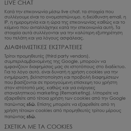
LIVE CHAT
Κατά την επικοινωνία μέσω live chat, τα στοιχεία που
συλλέγουμε είναι το ονοματεπώνυμο, η διεύθυνση email, η
IP, η ημερομηνία και η ώρα της επικοινωνίας καθώς και το
κείμενο που ανταλλάχτηκε κατά την επικοινωνία αυτή. Τα
στοιχεία αυτά συλλέγονται για την καλύτερη εξυπηρέτηση
του πελάτη και για λόγους ασφάλειας.
ΔΙΑΦΗΜΙΣΤΙΚΕΣ ΕΚΣΤΡΑΤΕΙΕΣ
Τρίτοι προμηθευτές (third party vendors),
συμπεριλαμβανομένης της Google, μπορούν να
εμφανίζουν διαφημίσεις μας σε ιστοτόπους στο διαδίκτυο.
Για το λόγο αυτό, είναι δυνατή η χρήση cookies για την
ενημέρωση, βελτιστοποίηση και προβολή διαφημίσεων
που βασίζονται σε προηγούμενη επίσκεψη του χρήστη
στον ιστότοπό μας, καθώς και για ενέργειες
επαναληπτικού marketing (Remarketing). Μπορείτε να
εξαιρεθείτε από τέτοια χρήση των cookies από την Google
πατώντας
εδώ
. Επίσης μπορείτε να εξαιρεθείτε από τη
χρήση τέτοιων cookies από προμηθευτές τρίτου μέρους
πατώντας
εδώ
.
ΣΧΕΤΙΚΑ ΜΕ ΤΑ COOKIES