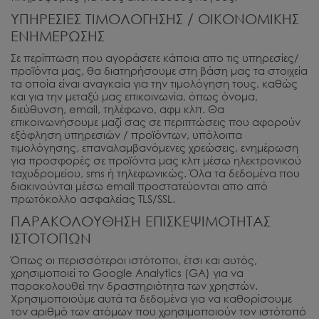
ΥΠΗΡΕΣΙΕΣ ΤΙΜΟΛΟΓΗΣΗΣ / ΟΙΚΟΝΟΜΙΚΗΣ
ΕΝΗΜΕΡΩΣΗΣ
Σε περίπτωση που αγοράσετε κάποια απο τις υπηρεσίες/
προϊόντα μας, θα διατηρήσουμε στη βάση μας τα στοιχεία
τα οποία είναι αναγκαία για την τιμολόγηση τους, καθώς
και για την μεταξύ μας επικοινωνία, όπως όνομα,
διεύθυνση, email, τηλέφωνο, αφμ κλπ. Θα
επικοινωνήσουμε μαζί σας σε περιπτώσεις που αφορούν
εξόφληση υπηρεσιών / προϊόντων, υπόλοιπα
τιμολόγησης, επαναλαμβανόμενες χρεώσεις, ενημέρωση
για προσφορές σε προϊόντα μας κλπ μέσω ηλεκτρονικού
ταχυδρομείου, sms ή τηλεφωνικώς. Όλα τα δεδομένα που
διακινούνται μέσω email προστατεύονται απο από
πρωτόκολλο ασφαλείας TLS/SSL.
ΠΑΡΑΚΟΛΟΥΘΗΣΗ ΕΠΙΣΚΕΨΙΜΟΤΗΤΑΣ
ΙΣΤΟΤΟΠΩΝ
Όπως οι περισσότεροι ιστότοποι, έτσι και αυτός,
χρησιμοποιεί το Google Analytics (GA) για να
παρακολουθεί την δραστηριότητα των χρηστών.
Χρησιμοποιούμε αυτά τα δεδομένα για να καθορίσουμε
τον αριθμό των ατόμων που χρησιμοποιούν τον ιστότοπό