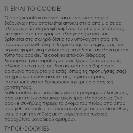
ΤΙ ΕΙΝΑΙ ΤΟ COOKIE;
Ο όρος «cookie» αναφέρεται σε ένα μικρό αρχείο
δεδομένων που αποτελείται αποκλειστικά από μια σειρά
πληροφοριών σε μορφή κειμένου, το οποίο ο ιστότοπος
μεταφέρει στο πρόγραμμα πλοήγησης ιστού που
βρίσκεται στο σκληρό δίσκο του υπολογιστή σας, είτε
προσωρινά καθ’ όλη τη διάρκεια της επίσκεψής σας, είτε
μερικές φορές για μεγαλύτερες περιόδους, ανάλογα με τον
τύπο του cookie. Τα cookies εκτελούν διάφορες
λειτουργίες (για παράδειγμα, σας ξεχωρίζουν από τους
άλλους επισκέπτες του ίδιου ιστοτόπου ή θυμούνται
ορισμένα πράγματα για εσάς, όπως τις προτιμήσεις σας)
και χρησιμοποιούνται από τους περισσότερους
ιστότοπους για να βελτιώσουν την εμπειρία σας ως
χρήστη τους.
Κάθε cookie είναι μοναδικό για το πρόγραμμα πλοήγησής
σας και περιέχει ορισμένες ανώνυμες πληροφορίες. Ένα
cookie συνήθως περιέχει το όνομα του πεδίου από όπου
προήλθε το cookie, τη «διάρκεια ζωής» του cookie καθώς
και μία τιμή (συνήθως με τη μορφή ενός τυχαίως
παραχθέντα μοναδικού αριθμού).
ΤΥΠΟΙ COOKIES