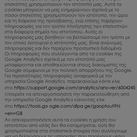
επισκέπτες χρησιμοποιούν τον ιστότοπό μας. Αυτά τα
cookies μπορούν να μας ενημερώνουν σχετικά με το
πόσοι επισκέπτες χρησιμοποιούν τον ιστότοπο, την ώρα
και τη διάρκεια της πρόσβασης, ενώ επίσης παρέχουν
πληροφορίες για τον τρόπο πλοήγησης των επισκεπτών
στα διάφορα σημεία του ιστοτόπου. Αυτές οι
πληροφορίες μας βοηθούν να βελτιώσουμε τον τρόπο με
τον οποίο λειτουργεί ο ιστότοπός μας. Είναι ανώνυμες
πληροφορίες και δεν περιέχουν προσωπικά δεδομένα.
Οι πληροφορίες που συλλέγονται από τα cookies της
Google Analytics σχετικά με τον ιστοτόπό μας
μεταφέρονται και αποθηκεύονται στους διακομιστές της
Google σύμφωνα με την πολιτική απορρήτου της Google.
Για περισσότερες πληροφορίες αναφορικά με την
υπηρεσία Google Analytics, παρακαλούμε κάντε κλικ
στο
https://support.google.com/analytics/answer/6004245
Μπορείτε να απενεργοποιήσετε την παρακολούθηση από
την υπηρεσία Google Analytics κάνοντας κλικ
στο
https://tools.go ogle.com/dlpa ge/gaoptout?hl
=en=GB
Αν απενεργοποιήσετε αυτά τα cookies η χρήση του
ιστοτόπου από εσάς δεν θα καταμετρείται, ούτε θα
χρησιμοποιείται στα στατιστικά στοιχεία που συλλέγουμε
για να βελτιώσουμε τις υπηρεσίες που παρέχουμε μέσω