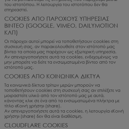
του ιστοτόπου. Η λειτουργία του ιστοτόπου δεν θα
επηρεαστεί.
COOKIES ΑΠΟ ΠΑΡΟΧΟΥΣ ΥΠΗΡΕΣΙΑΣ
ΒΙΝΤΕΟ (GOOGLE, VIMEO, DAILYMOTION
ΚΛΠ)
Οι πάροχοι αυτοί μπορεί να τοποθετήσουν cookies στη
συσκευή σας, αν παρακολουθείτε στον ιστότοπό μας
βίντεο τα οποία μας παρέχουν ως εξωτερική υπηρεσία.
Αν απενεργοποιήσετε αυτά τα cookies, ενδεχομένως να
μην μπορείτε να δείτε τα ενσωματωμένα βίντεο από τον
ιστότοπό μας.
COOKIES ΑΠΟ ΚΟΙΝΩΝΙΚΑ ΔΙΚΤΥΑ
Τα κοινωνικά δίκτυα τρίτων μερών μπορούν να
τοποθετήσουν cookies στη συσκευή σας αν επιλέξετε να
μοιραστείτε υλικό από τον ιστότοπό μας με αυτά,
κάνοντας κλικ σε ένα από τα ενσωματωμένα πλήκτρα με
τίτλο «Κοινή χρήση» (share).
Αν απενεργοποιήσετε αυτά τα cookies, η λειτουργία «Κοινή
χρήση» (share) δεν θα είναι διαθέσιμη.
CLOUDFLARE COOKIES