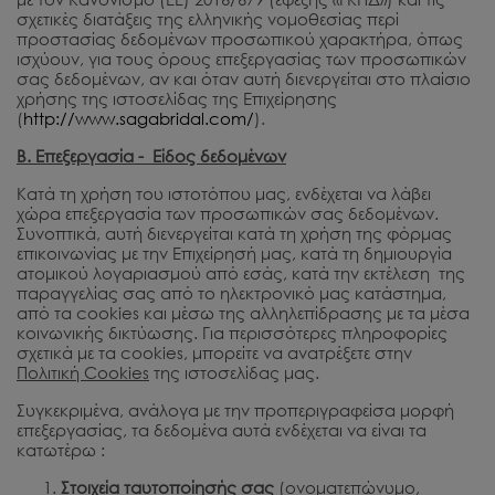
σχετικές διατάξεις της ελληνικής νομοθεσίας περί
προστασίας δεδομένων προσωπικού χαρακτήρα, όπως
ισχύουν, για τους όρους επεξεργασίας των προσωπικών
σας δεδομένων, αν και όταν αυτή διενεργείται στο πλαίσιο
χρήσης της ιστοσελίδας της Επιχείρησης
(
http://www.sagabridal.com/
).
Β. Επεξεργασία - Είδος δεδομένων
Κατά τη χρήση του ιστοτόπου μας, ενδέχεται να λάβει
χώρα επεξεργασία των προσωπικών σας δεδομένων.
Συνοπτικά, αυτή διενεργείται κατά τη χρήση της φόρμας
επικοινωνίας με την Επιχείρησή μας, κατά τη δημιουργία
ατομικού λογαριασμού από εσάς, κατά την εκτέλεση της
παραγγελίας σας από το ηλεκτρονικό μας κατάστημα,
από τα cookies και μέσω της αλληλεπίδρασης με τα μέσα
κοινωνικής δικτύωσης. Για περισσότερες πληροφορίες
σχετικά με τα cookies, μπορείτε να ανατρέξετε στην
Πολιτική
Cookies
της ιστοσελίδας μας.
Συγκεκριμένα, ανάλογα με την προπεριγραφείσα μορφή
επεξεργασίας, τα δεδομένα αυτά ενδέχεται να είναι τα
κατωτέρω :
Στοιχεία ταυτοποίησής σας
(ονοματεπώνυμο,