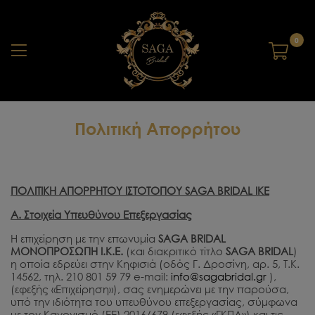
0
Πολιτική Απορρήτου
ΠΟΛΙΤΙΚΗ ΑΠΟΡΡΗΤΟΥ ΙΣΤΟΤΟΠΟΥ SAGA BRIDAL IKE
Α. Στοιχεία Υπευθύνου Επεξεργασίας
Η επιχείρηση με την επωνυμία
SAGA
BRIDAL
ΜΟΝΟΠΡΟΣΩΠΗ Ι.Κ.Ε.
(και διακριτικό τίτλο
SAGA
BRIDAL
)
η οποία εδρεύει στην Κηφισιά (οδός Γ. Δροσίνη, αρ. 5, Τ.Κ.
14562, τηλ. 210 801 59 79 e-mail:
info@sagabridal.gr
),
(εφεξής «Επιχείρηση»), σας ενημερώνει με την παρούσα,
υπό την ιδιότητα του υπευθύνου επεξεργασίας, σύμφωνα
με τον Κανονισμό (ΕΕ) 2016/679 (εφεξής «ΓΚΠΔ») και τις