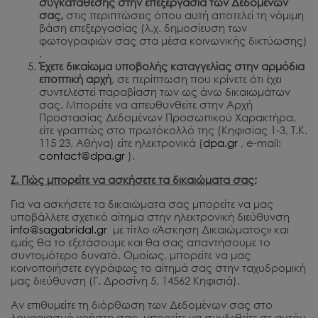
συγκατάθεσης στην επεξεργασία των Δεδομένων
σας,
στις περιπτώσεις όπου αυτή αποτελεί τη νόμιμη
βάση επεξεργασίας (λ.χ. δημοσίευση των
φωτογραφιών σας στα μέσα κοινωνικής δικτύωσης)
.
Έχετε δικαίωμα υποβολής καταγγελίας στην αρμόδια
εποπτική αρχή
, σε περίπτωση που κρίνετε ότι έχει
συντελεστεί παραβίαση των ως άνω δικαιωμάτων
σας. Μπορείτε να απευθυνθείτε στην Αρχή
Προστασίας Δεδομένων Προσωπικού Χαρακτήρα,
είτε γραπτώς στο πρωτόκολλό της (Κηφισίας 1-3, Τ.Κ.
115 23, Αθήνα) είτε ηλεκτρονικά (
dpa.gr
, e-mail:
contact@dpa.gr
).
Ζ. Πώς μπορείτε να ασκήσετε τα δικαιώματα σας;
Για να ασκήσετε τα δικαιώματα σας μπορείτε να μας
υποβάλλετε σχετικό αίτημα στην ηλεκτρονική διεύθυνση
info@sagabridal.gr
με τίτλο «Άσκηση Δικαιώματος» και
εμείς θα το εξετάσουμε και θα σας απαντήσουμε το
συντομότερο δυνατό. Ομοίως, μπορείτε να μας
κοινοποιήσετε εγγράφως το αίτημά σας στην ταχυδρομική
μας διεύθυνση (Γ. Δροσίνη 5, 14562 Κηφισιά).
Αν επιθυμείτε τη διόρθωση των Δεδομένων σας στο
λογαριασμό χρήστη σας, μπορείτε να συνδεθείτε σε αυτόν