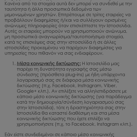
Κανένα από τα στοιχεία αυτά δεν μπορεί να συνδεθεί με την
ταυτότητα ή άλλα προσωπικά δεδομένα των
μεμονωμένων χρηστών. Επιτρέπουμε σε τρίτες εταιρείες να
προβάλλουν διαφημίσεις ή/και να συλλέγουν ορισμένες
ανώνυμες πληροφορίες όταν επισκέπτεστε την Ιστοσελίδα.
Αυτές οι εταιρείες μπορούν να χρησιμοποιούν ανώνυμα,
μη προσωπικά αναγνωρίσιμα/ταυτοποιήσιμα στοιχεία,
κατά τις επισκέψεις σας στην ιστοσελίδα ή σε άλλες
ιστοσελίδες προκειμένου να παρέχουν διαφημίσεις για
υπηρεσίες που πιθανόν να σας ενδιαφέρουν.
Μέσα κοινωνικής δικτύωσης:
Η Ιστοσελίδα μας
παρέχει τη δυνατότητα εγγραφής σας μέσω
σύνδεσης (πρόσθετα plug-ins) με ήδη υπάρχοντα
λογαριασμό σας σε διάφορα μέσα κοινωνικής
δικτύωσης (π.χ. Facebook, Instragram, Viber,
Google+ κλπ.). Αν επιλέξετε να αλληλεπιδράσετε με
κάποιο μέσο κοινωνικής δικτύωσης (για παράδειγμα
κατά την δημιουργία/σύνδεση λογαριασμού σας
στην Ιστοσελίδα), τότε η δραστηριότητα σας στην
Ιστοσελίδα θα καταστεί διαθέσιμη και στα μέσα
κοινωνικής δικτύωσης που έχετε επιλέξει να
χρησιμοποιήσετε (π.χ. το Facebook, Instagram κλπ.).
Εάν είστε συνδεδεμένοι σε κάποιο μέσο κοινωνικής