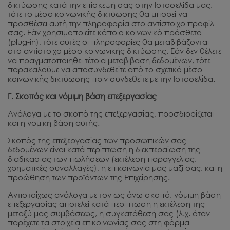
δικτύωσης κατά την επίσκεψή σας στην Ιστοσελίδα μας,
τότε το μέσο κοινωνικής δικτύωσης θα μπορεί να
προσθέσει αυτή την πληροφορία στο αντίστοιχο προφίλ
σας. Εάν χρησιμοποιείτε κάποιο κοινωνικό πρόσθετο
(plug-in), τότε αυτές οι πληροφορίες θα μεταβιβάζονται
στο αντίστοιχο μέσο κοινωνικής δικτύωσης. Εάν δεν θέλετε
να πραγματοποιηθεί τέτοια μεταβίβαση δεδομένων, τότε
παρακαλούμε να αποσυνδεθείτε από το σχετικό μέσο
κοινωνικής δικτύωσης πριν συνδεθείτε με την Ιστοσελίδα.
Γ. Σκοπός και νόμιμη βάση επεξεργασίας
Ανάλογα με το σκοπό της επεξεργασίας, προσδιορίζεται
και η νομική βάση αυτής.
Σκοπός της επεξεργασίας των προσωπικών σας
δεδομένων είναι κατά περίπτωση η διεκπεραίωση της
διαδικασίας των πωλήσεων (εκτέλεση παραγγελίας,
χρηματικές συναλλαγές), η επικοινωνία μας μαζί σας, και η
προώθηση των προϊόντων της Επιχείρησης.
Αντιστοίχως ανάλογα με τον ως άνω σκοπό, νόμιμη βάση
επεξεργασίας αποτελεί κατά περίπτωση η εκτέλεση της
μεταξύ μας συμβάσεως, η συγκατάθεσή σας (λ.χ. όταν
παρέχετε τα στοιχεία επικοινωνίας σας στη φόρμα