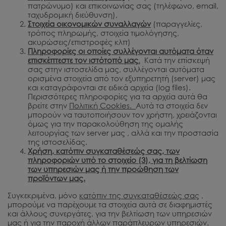
πατρώνυμο) και επικοινωνίας σας (τηλέφωνο, email,
ταχυδρομική διεύθυνση),
Στοιχεία οικονομικών συναλλαγών
(παραγγελίες,
τρόπος πληρωμής, στοιχεία τιμολόγησης,
ακυρώσεις/επιστροφές κλπ)
Πληροφορίες οι οποίες συλλέγονται αυτόματα όταν
επισκέπτεστε τον ιστότοπό μας
.
Κατά την επίσκεψή
σας στην ιστοσελίδα μας, συλλέγονται αυτόματα
ορισμένα στοιχεία από τον εξυπηρετητή (server) μας
και καταγράφονται σε ειδικά αρχεία (log files).
Περισσότερες πληροφορίες για τα αρχεία αυτά θα
βρείτε στην
Πολιτική
Cookies
.
Αυτά τα στοιχεία δεν
μπορούν να ταυτοποιήσουν τον χρήστη, χρειάζονται
όμως για την παρακολούθηση της ομαλής
λειτουργίας των server μας , αλλά και την προστασία
της ιστοσελίδας.
Χρήση, κατόπιν συγκαταθέσεώς σας, των
πληροφοριών υπό το στοιχείο (3), για τη βελτίωση
των υπηρεσιών μας ή την προώθηση των
προϊόντων μας.
Συγκεκριμένα, μόνο
κατόπιν της συγκαταθέσεώς σας
,
μπορούμε να παρέχουμε τα στοιχεία αυτά σε διαφημιστές
και άλλους συνεργάτες, για την βελτίωση των υπηρεσιών
μας ή για την παροχή άλλων παράπλευρων υπηρεσιών.