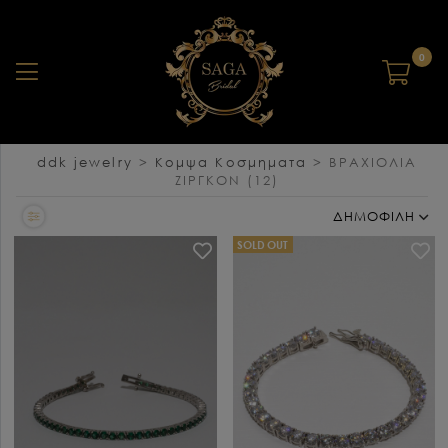
0
ddk jewelry
>
Κομψα Κοσμηματα
>
ΒΡΑΧΙΟΛΙΑ
ΖΙΡΓΚΟΝ
(12)
ΔΗΜΟΦΙΛΗ
SOLD OUT