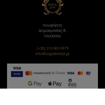
Λεωφόρος
Δημοκρατίας 8,
Μελίσσια
(+30) 210 8015979
info@sagabridal.gr
ΠΟΛΙΤΙΚΉ ΑΠΟΡΡΉΤΟΥ
|
ΟΡΟΙ ΧΡΗΣΗΣ