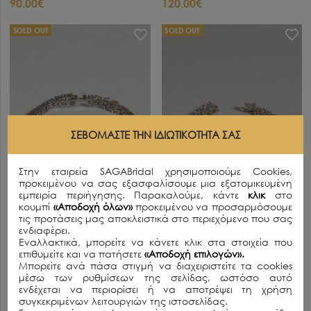
90.00€
120.00€
SOLD OUT
SOLD OUT
ΣΕΒΌΜΑΣΤΕ ΤΗΝ ΙΔΙΩΤΙΚΌΤΗΤΆ ΣΑΣ
Στην εταιρεία SAGABridal χρησιμοποιούμε Cookies,
προκειμένου να σας εξασφαλίσουμε μια εξατομικευμένη
εμπειρία περιήγησης. Παρακαλούμε, κάντε
κλικ
στο
κουμπί
«Αποδοχή όλων»
προκειμένου να προσαρμόσουμε
τις προτάσεις μας αποκλειστικά στο περιεχόμενο που σας
ενδιαφέρει.
Εναλλακτικά, μπορείτε να κάνετε κλικ στα στοιχεία που
SHARON
VERA
επιθυμείτε και να πατήσετε
«Αποδοχή επιλογών».
Μπορείτε ανά πάσα στιγμή να διαχειριστείτε τα cookies
150.00€
120.00€
μέσω των ρυθμίσεων της σελίδας, ωστόσο αυτό
ενδέχεται να περιορίσει ή να αποτρέψει τη χρήση
συγκεκριμένων λειτουργιών της ιστοσελίδας.