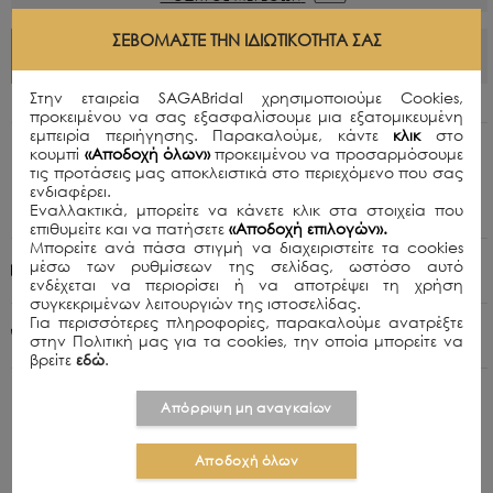
ΣΕΒΌΜΑΣΤΕ ΤΗΝ ΙΔΙΩΤΙΚΌΤΗΤΆ ΣΑΣ
ΠΡΟΣΘΗΚΗ ΣΤΟ ΚΑΛΑΘΙ
Στην εταιρεία SAGABridal χρησιμοποιούμε Cookies,
προκειμένου να σας εξασφαλίσουμε μια εξατομικευμένη
εμπειρία περιήγησης. Παρακαλούμε, κάντε
κλικ
στο
κουμπί
«Αποδοχή όλων»
προκειμένου να προσαρμόσουμε
Περιγραφή
τις προτάσεις μας αποκλειστικά στο περιεχόμενο που σας
Χειροποίητο μαύρο μίνι φόρεμα με μαύρη δαντέλα
ενδιαφέρει.
και χρυσές χάντρες, λαιμόκοψη και ανοιχτή πλάτη.
Εναλλακτικά, μπορείτε να κάνετε κλικ στα στοιχεία που
επιθυμείτε και να πατήσετε
«Αποδοχή επιλογών».
Μπορείτε ανά πάσα στιγμή να διαχειριστείτε τα cookies
μέσω των ρυθμίσεων της σελίδας, ωστόσο αυτό
Πολιτική Αποστολών
ενδέχεται να περιορίσει ή να αποτρέψει τη χρήση
συγκεκριμένων λειτουργιών της ιστοσελίδας.
Για περισσότερες πληροφορίες, παρακαλούμε ανατρέξτε
+30 210 8015979
στην Πολιτική μας για τα cookies, την οποία μπορείτε να
βρείτε
εδώ
.
Απόρριψη μη αναγκαίων
Αποδοχή όλων
ΣΧΕΤΙΚΑ ΠΡΟΪΟΝΤΑ