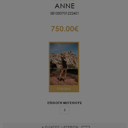
ANNE
SB1000701222401
750.00€
Μαύρο
ΕΠΙΛΟΓΗ ΜΕΓΕΘΟΥΣ
S
> ΟΔΗΓΟΣ ΜΕΓΕΘΩΝ