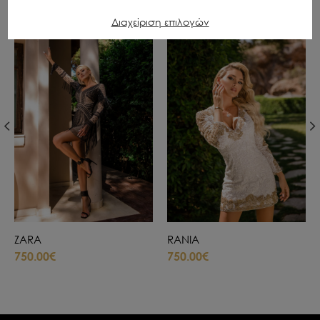
Διαχείριση επιλογών
SOLD OUT
ZARA
RANIA
750.00€
750.00€