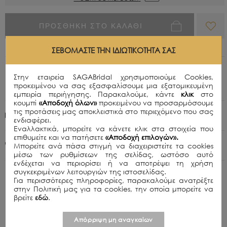
ΠΡΟΣΘΗΚΗ ΣΤΟ ΚΑΛΑΘΙ
ΣΕΒΌΜΑΣΤΕ ΤΗΝ ΙΔΙΩΤΙΚΌΤΗΤΆ ΣΑΣ
Περιγραφή
Στην εταιρεία SAGABridal χρησιμοποιούμε Cookies,
προκειμένου να σας εξασφαλίσουμε μια εξατομικευμένη
Ένα κομψό φόρεμα σε κόκκινο χρώμα με φτερά.
εμπειρία περιήγησης. Παρακαλούμε, κάντε
κλικ
στο
κουμπί
«Αποδοχή όλων»
προκειμένου να προσαρμόσουμε
τις προτάσεις μας αποκλειστικά στο περιεχόμενο που σας
Πολιτική Αποστολών
ενδιαφέρει.
Εναλλακτικά, μπορείτε να κάνετε κλικ στα στοιχεία που
επιθυμείτε και να πατήσετε
«Αποδοχή επιλογών».
+30 210 8015979
Μπορείτε ανά πάσα στιγμή να διαχειριστείτε τα cookies
μέσω των ρυθμίσεων της σελίδας, ωστόσο αυτό
ενδέχεται να περιορίσει ή να αποτρέψει τη χρήση
συγκεκριμένων λειτουργιών της ιστοσελίδας.
Για περισσότερες πληροφορίες, παρακαλούμε ανατρέξτε
στην Πολιτική μας για τα cookies, την οποία μπορείτε να
βρείτε
εδώ
.
ΣΧΕΤΙΚΑ ΠΡΟΪΟΝΤΑ
Απόρριψη μη αναγκαίων