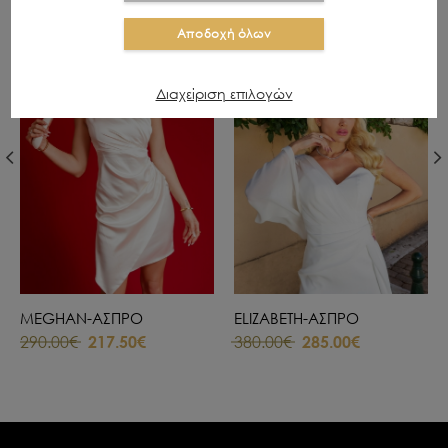
OFFER
OFFER
Αποδοχή όλων
Διαχείριση επιλογών
MEGHAN-ΑΣΠΡΟ
ELIZABETH-ΑΣΠΡΟ
290.00€
217.50€
380.00€
285.00€