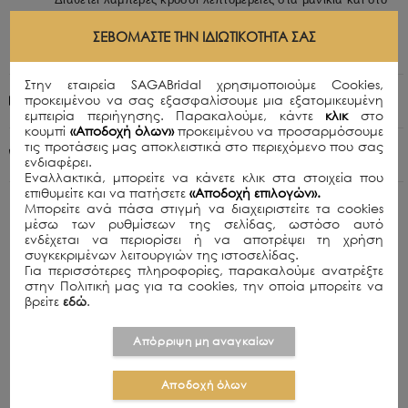
τελείωμα για μοναδική κίνηση και glamorous αισθητική.
Ιδανικό για ιδιαίτερες βραδινές εμφανίσεις και special
ΣΕΒΌΜΑΣΤΕ ΤΗΝ ΙΔΙΩΤΙΚΌΤΗΤΆ ΣΑΣ
occasions.
Στην εταιρεία SAGABridal χρησιμοποιούμε Cookies,
προκειμένου να σας εξασφαλίσουμε μια εξατομικευμένη
Πολιτική Αποστολών
εμπειρία περιήγησης. Παρακαλούμε, κάντε
κλικ
στο
κουμπί
«Αποδοχή όλων»
προκειμένου να προσαρμόσουμε
τις προτάσεις μας αποκλειστικά στο περιεχόμενο που σας
+30 210 8015979
ενδιαφέρει.
Εναλλακτικά, μπορείτε να κάνετε κλικ στα στοιχεία που
επιθυμείτε και να πατήσετε
«Αποδοχή επιλογών».
Μπορείτε ανά πάσα στιγμή να διαχειριστείτε τα cookies
μέσω των ρυθμίσεων της σελίδας, ωστόσο αυτό
ενδέχεται να περιορίσει ή να αποτρέψει τη χρήση
συγκεκριμένων λειτουργιών της ιστοσελίδας.
Για περισσότερες πληροφορίες, παρακαλούμε ανατρέξτε
ΣΧΕΤΙΚΑ ΠΡΟΪΟΝΤΑ
στην Πολιτική μας για τα cookies, την οποία μπορείτε να
βρείτε
εδώ
.
SOLD OUT
Απόρριψη μη αναγκαίων
Αποδοχή όλων