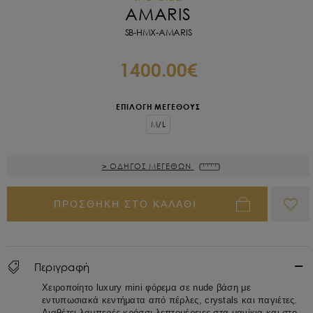
AMARIS
SB-HMX-AMARIS
1400.00€
ΕΠΙΛΟΓΗ ΜΕΓΕΘΟΥΣ
M/L
> ΟΔΗΓΟΣ ΜΕΓΕΘΩΝ
ΠΡΟΣΘΗΚΗ ΣΤΟ ΚΑΛΑΘΙ
Περιγραφή
Χειροποίητο luxury mini φόρεμα σε nude βάση με
εντυπωσιακά κεντήματα από πέρλες, crystals και παγιέτες.
Διαθέτει λαμπερές κρόσσι λεπτομέρειες στα μανίκια και στο