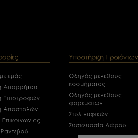
ορίες
Υποστήριξη Προιόντω
 με εμάς
Οδηγός μεγέθους
κοσμήματος
κή Απορρήτου
Οδηγός μεγέθους
κή Επιστροφών
φορεμάτων
κή Αποστολών
Στυλ νυφικών
α Επικοινωνίας
Συσκευασία Δώρου
 Ραντεβού