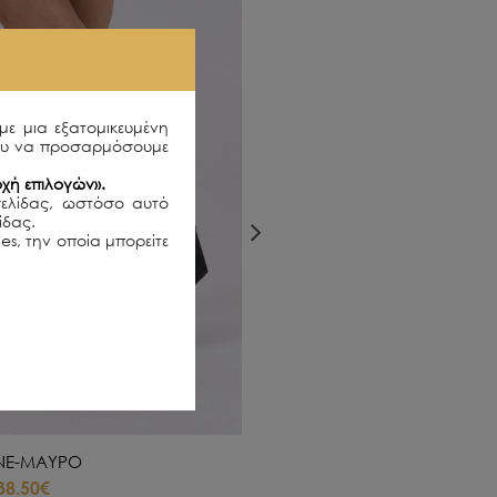
με μια εξατομικευμένη
ου να προσαρμόσουμε
χή επιλογών».
σελίδας, ωστόσο αυτό
λίδας.
es, την οποία μπορείτε
INE-ΜΑΥΡΟ
EVELYN - SNAKE PRINT-ΕΚΡΟΥ
38.50€
75.00€
41.25€