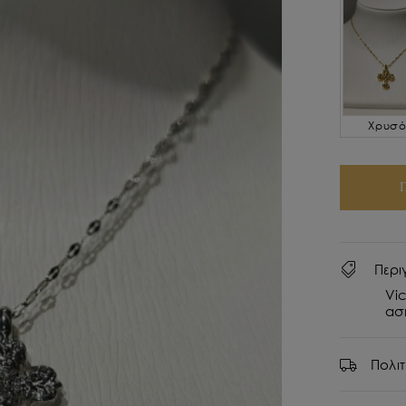
Χρυσ
Περι
Vic
ασ
Πολι