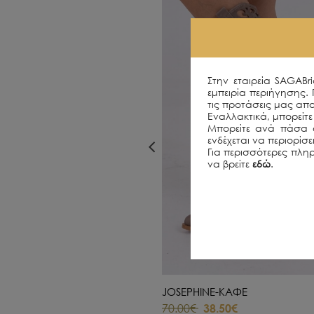
Στην εταιρεία SAGABr
εμπειρία περιήγησης.
τις προτάσεις μας απο
Εναλλακτικά, μπορείτε 
Μπορείτε ανά πάσα σ
ενδέχεται να περιορίσ
Για περισσότερες πληρ
να βρείτε
εδώ
.
JOSEPHINE-ΚΑΦΕ
70.00€
38.50€