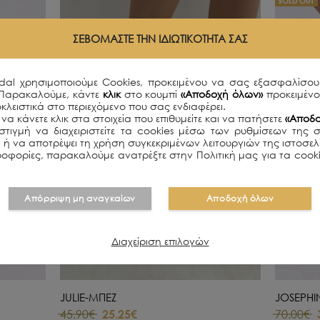
SOLD OUT
ΣΕΒΌΜΑΣΤΕ ΤΗΝ ΙΔΙΩΤΙΚΌΤΗΤΆ ΣΑΣ
idal χρησιμοποιούμε Cookies, προκειμένου να σας εξασφαλίσου
 Παρακαλούμε, κάντε
κλικ
στο κουμπί
«Αποδοχή όλων»
προκειμέν
κλειστικά στο περιεχόμενο που σας ενδιαφέρει.
να κάνετε κλικ στα στοιχεία που επιθυμείτε και να πατήσετε
«Αποδο
τιγμή να διαχειριστείτε τα cookies μέσω των ρυθμίσεων της 
ει ή να αποτρέψει τη χρήση συγκεκριμένων λειτουργιών της ιστοσε
οφορίες, παρακαλούμε ανατρέξτε στην Πολιτική μας για τα cooki
Απόρριψη μη αναγκαίων
Αποδοχή όλων
Διαχείριση επιλογών
JULIE-ΜΠΕΖ
JOSEPH
45.90€
25.25€
70.00€