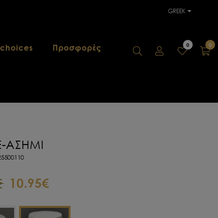
GREEK
0
0
 choices
Προσφορές
-
ΑΣΗΜΙ
5500110
10.95€
€