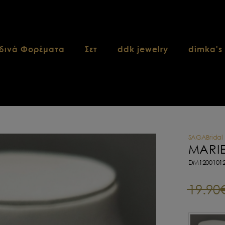
δινά Φορέματα
Σετ
ddk jewelry
dimka's
SAGABridal
MARIE
DM12001012
19.90