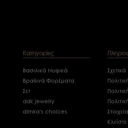
Κατηγορίες
Πληροφ
Βασιλικά Νυφικά
Σχετικά
Βραδινά Φορέματα
Πολιτι
Σετ
Πολιτι
ddk jewelry
Πολιτι
dimka's choices
Στοιχεί
Κλείστε