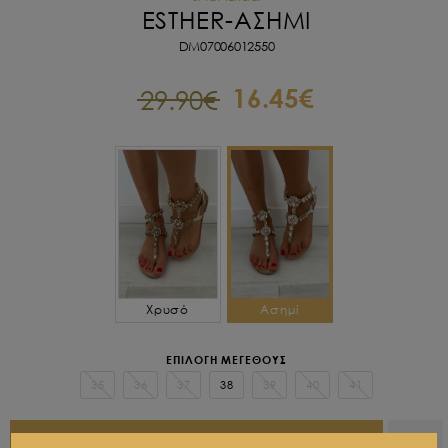
ESTHER-
ΑΣΗΜΙ
DM07006012550
16.45€
29.90€
Χρυσό
Ασημί
ΕΠΙΛΟΓΗ ΜΕΓΕΘΟΥΣ
35
36
37
38
39
40
41
ΠΡΟΣΘΗΚΗ ΣΤΟ ΚΑΛΑΘΙ