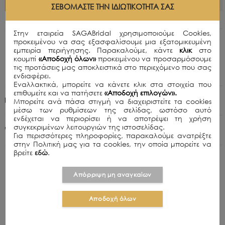
ΣΕΒΌΜΑΣΤΕ ΤΗΝ ΙΔΙΩΤΙΚΌΤΗΤΆ ΣΑΣ
Στην εταιρεία SAGABridal χρησιμοποιούμε Cookies,
προκειμένου να σας εξασφαλίσουμε μια εξατομικευμένη
Περιγραφή
εμπειρία περιήγησης. Παρακαλούμε, κάντε
κλικ
στο
Σανδάλια σε χρυσό και μαύρο χρώματα.
κουμπί
«Αποδοχή όλων»
προκειμένου να προσαρμόσουμε
τις προτάσεις μας αποκλειστικά στο περιεχόμενο που σας
Ύψος Τακουνιού (cm): FLAT
ενδιαφέρει.
Εναλλακτικά, μπορείτε να κάνετε κλικ στα στοιχεία που
επιθυμείτε και να πατήσετε
«Αποδοχή επιλογών».
Πολιτική Αποστολών
Μπορείτε ανά πάσα στιγμή να διαχειριστείτε τα cookies
μέσω των ρυθμίσεων της σελίδας, ωστόσο αυτό
ενδέχεται να περιορίσει ή να αποτρέψει τη χρήση
συγκεκριμένων λειτουργιών της ιστοσελίδας.
+30 210 8015979
Για περισσότερες πληροφορίες, παρακαλούμε ανατρέξτε
στην Πολιτική μας για τα cookies, την οποία μπορείτε να
βρείτε
εδώ
.
Απόρριψη μη αναγκαίων
ΣΧΕΤΙΚΑ ΠΡΟΪΟΝΤΑ
Αποδοχή όλων
OFFER
OFFER