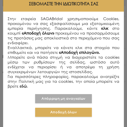
ΣΕΒΌΜΑΣΤΕ ΤΗΝ ΙΔΙΩΤΙΚΌΤΗΤΆ ΣΑΣ
Στην εταιρεία SAGABridal χρησιμοποιούμε Cookies,
προκειμένου να σας εξασφαλίσουμε μια εξατομικευμένη
Περιγραφή
εμπειρία περιήγησης. Παρακαλούμε, κάντε
κλικ
στο
Γόβες σε μαύρο ασημί χρώμα.
κουμπί
«Αποδοχή όλων»
προκειμένου να προσαρμόσουμε
τις προτάσεις μας αποκλειστικά στο περιεχόμενο που σας
Ύψος Τακουνιού (cm): 10
ενδιαφέρει.
Εναλλακτικά, μπορείτε να κάνετε κλικ στα στοιχεία που
επιθυμείτε και να πατήσετε
«Αποδοχή επιλογών».
Πολιτική Αποστολών
Μπορείτε ανά πάσα στιγμή να διαχειριστείτε τα cookies
μέσω των ρυθμίσεων της σελίδας, ωστόσο αυτό
ενδέχεται να περιορίσει ή να αποτρέψει τη χρήση
συγκεκριμένων λειτουργιών της ιστοσελίδας.
+30 210 8015979
Για περισσότερες πληροφορίες, παρακαλούμε ανατρέξτε
στην Πολιτική μας για τα cookies, την οποία μπορείτε να
βρείτε
εδώ
.
Απόρριψη μη αναγκαίων
ΣΧΕΤΙΚΑ ΠΡΟΪΟΝΤΑ
Αποδοχή όλων
OFFER
OFFER