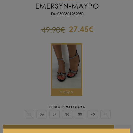
EMERSYN-
ΜΑΥΡΟ
DM0503501252050
27.45€
49.90€
Μαύρο
ΕΠΙΛΟΓΗ ΜΕΓΕΘΟΥΣ
35
36
37
38
39
40
41
ΠΡΟΣΘΗΚΗ ΣΤΟ ΚΑΛΑΘΙ