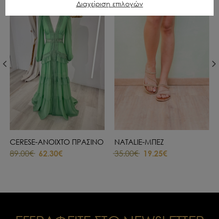
NEW
Διαχείριση επιλογών
CERESE-ΑΝΟΙΧΤΟ ΠΡΑΣΙΝΟ
NATALIE-ΜΠΕΖ
89.00€
62.30€
35.00€
19.25€