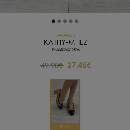
SAGABridal
KATHY-
ΜΠΕΖ
DM05026012506
27.45€
49.90€
Μπέζ