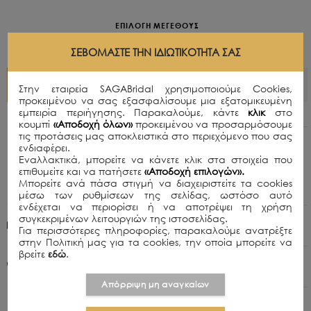
ΕΠΙΛΟΓΗ ΜΕΓΕΘΟΥΣ
35
36
37
38
39
40
41
ΣΕΒΌΜΑΣΤΕ ΤΗΝ ΙΔΙΩΤΙΚΌΤΗΤΆ ΣΑΣ
ΠΡΟΣΘΗΚΗ ΣΤΟ ΚΑΛΑΘΙ
Στην εταιρεία SAGABridal χρησιμοποιούμε Cookies,
προκειμένου να σας εξασφαλίσουμε μια εξατομικευμένη
εμπειρία περιήγησης. Παρακαλούμε, κάντε
κλικ
στο
κουμπί
«Αποδοχή όλων»
προκειμένου να προσαρμόσουμε
τις προτάσεις μας αποκλειστικά στο περιεχόμενο που σας
Περιγραφή
ενδιαφέρει.
Εναλλακτικά, μπορείτε να κάνετε κλικ στα στοιχεία που
Γόβες σε μπεζ χρώμα.
επιθυμείτε και να πατήσετε
«Αποδοχή επιλογών».
Μπορείτε ανά πάσα στιγμή να διαχειριστείτε τα cookies
Ύψος Τακουνιού (cm): 5
μέσω των ρυθμίσεων της σελίδας, ωστόσο αυτό
ενδέχεται να περιορίσει ή να αποτρέψει τη χρήση
συγκεκριμένων λειτουργιών της ιστοσελίδας.
Πολιτική Αποστολών
Για περισσότερες πληροφορίες, παρακαλούμε ανατρέξτε
στην Πολιτική μας για τα cookies, την οποία μπορείτε να
βρείτε
εδώ
.
+30 210 8015979
Απόρριψη μη αναγκαίων