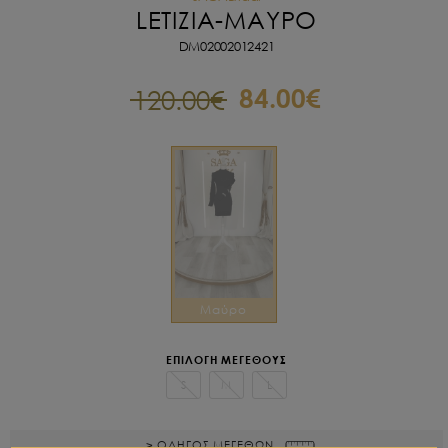
LETIZIA-
ΜΑΥΡΟ
DM02002012421
84.00€
120.00€
Μαύρο
ΕΠΙΛΟΓΗ ΜΕΓΕΘΟΥΣ
S
M
L
> ΟΔΗΓΟΣ ΜΕΓΕΘΩΝ