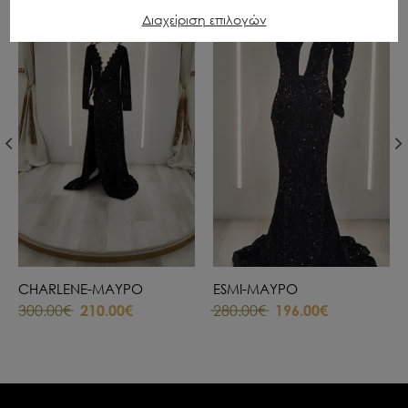
OFFER
OFFER
Διαχείριση επιλογών
CHARLENE-ΜΑΥΡΟ
ESMI-ΜΑΥΡΟ
300.00€
210.00€
280.00€
196.00€