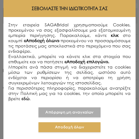
ΣΕΒΌΜΑΣΤΕ ΤΗΝ ΙΔΙΩΤΙΚΌΤΗΤΆ ΣΑΣ
ΠΡΟΣΘΗΚΗ ΣΤΟ ΚΑΛΑΘΙ
Στην εταιρεία SAGABridal χρησιμοποιούμε Cookies,
προκειμένου να σας εξασφαλίσουμε μια εξατομικευμένη
εμπειρία περιήγησης. Παρακαλούμε, κάντε
κλικ
στο
κουμπί
«Αποδοχή όλων»
προκειμένου να προσαρμόσουμε
Περιγραφή
τις προτάσεις μας αποκλειστικά στο περιεχόμενο που σας
ενδιαφέρει.
Μαύρο mini φορεμα
Εναλλακτικά, μπορείτε να κάνετε κλικ στα στοιχεία που
επιθυμείτε και να πατήσετε
«Αποδοχή επιλογών».
Μπορείτε ανά πάσα στιγμή να διαχειριστείτε τα cookies
Πολιτική Αποστολών
μέσω των ρυθμίσεων της σελίδας, ωστόσο αυτό
ενδέχεται να περιορίσει ή να αποτρέψει τη χρήση
συγκεκριμένων λειτουργιών της ιστοσελίδας.
Για περισσότερες πληροφορίες, παρακαλούμε ανατρέξτε
+30 210 8015979
στην Πολιτική μας για τα cookies, την οποία μπορείτε να
βρείτε
εδώ
.
Απόρριψη μη αναγκαίων
Αποδοχή όλων
ΣΧΕΤΙΚΑ ΠΡΟΪΟΝΤΑ