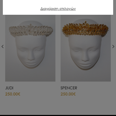
Διαχείριση επιλογών
JUDI
SPENCER
250.00€
250.00€