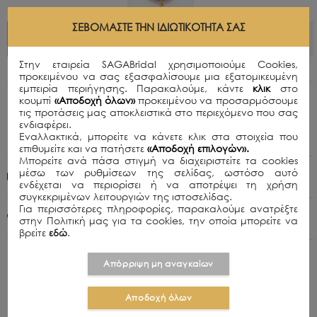
ΣΕΒΌΜΑΣΤΕ ΤΗΝ ΙΔΙΩΤΙΚΌΤΗΤΆ ΣΑΣ
ΠΡΟΣΘΗΚΗ ΣΤΟ ΚΑΛΑΘΙ
Στην εταιρεία SAGABridal χρησιμοποιούμε Cookies,
προκειμένου να σας εξασφαλίσουμε μια εξατομικευμένη
εμπειρία περιήγησης. Παρακαλούμε, κάντε
κλικ
στο
κουμπί
«Αποδοχή όλων»
προκειμένου να προσαρμόσουμε
Περιγραφή
τις προτάσεις μας αποκλειστικά στο περιεχόμενο που σας
Χειροποίητη τιάρα μεσαίου μεγέθους με διάφανα
ενδιαφέρει.
κρύσταλλα σε ασημί σμάλτο.
Εναλλακτικά, μπορείτε να κάνετε κλικ στα στοιχεία που
επιθυμείτε και να πατήσετε
«Αποδοχή επιλογών».
Μπορείτε ανά πάσα στιγμή να διαχειριστείτε τα cookies
μέσω των ρυθμίσεων της σελίδας, ωστόσο αυτό
Πολιτική Αποστολών
ενδέχεται να περιορίσει ή να αποτρέψει τη χρήση
συγκεκριμένων λειτουργιών της ιστοσελίδας.
Για περισσότερες πληροφορίες, παρακαλούμε ανατρέξτε
+30 210 8015979
στην Πολιτική μας για τα cookies, την οποία μπορείτε να
βρείτε
εδώ
.
Απόρριψη μη αναγκαίων
Αποδοχή όλων
ΣΧΕΤΙΚΑ ΠΡΟΪΟΝΤΑ