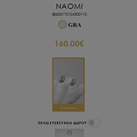
NAOMI
SB600170124500110
160.00€
Άχρωμο
ΘΕΛΩ ΣΥΣΚΕΥΑΣΙΑ ΔΩΡΟΥ