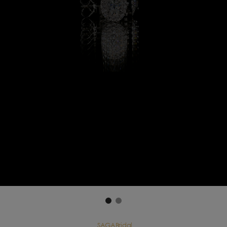
SAGABridal