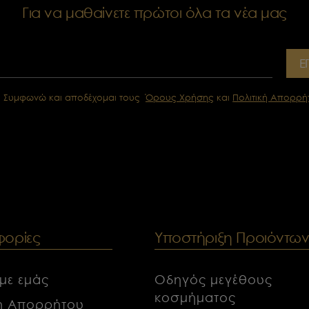
Για να μαθαίνετε πρώτοι όλα τα νέα μας
Ε
Συμφωνώ και αποδέχομαι τους
Όρους Χρήσης
και
Πολιτική Απορρή
ορίες
Υποστήριξη Προιόντω
 με εμάς
Οδηγός μεγέθους
κοσμήματος
κή Απορρήτου