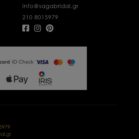
info@sagabridal.gr
210 8015979
15979
al.gr