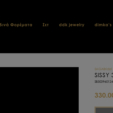
δινά Φορέματα
Σετ
ddk jewelry
dimka's
SAGABridal
SISSY
SB300960124
330.0