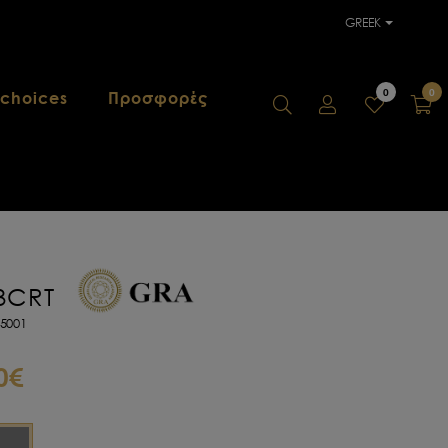
GREEK
0
0
 choices
Προσφορές
 3CRT
5001
0€