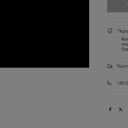
Περι
Rou
σκε
Πι
Πολι
+30 2