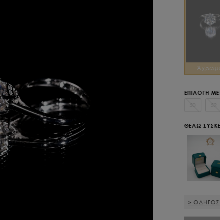
Άχρωμ
ΕΠΙΛΟΓΗ Μ
50
52
ΘΕΛΩ ΣΥΣΚ
> ΟΔΗΓΟΣ