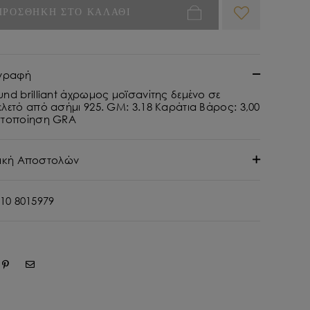
ΠΡΟΣΘΗΚΗ ΣΤΟ ΚΑΛΑΘΙ
γραφή
nd brilliant άχρωμος μοϊσανίτης δεμένο σε
λετό από ασήμι 925. GM: 3.18 Καράτια Βάρος: 3,00
στοποίηση GRA
τική Αποστολών
10 8015979