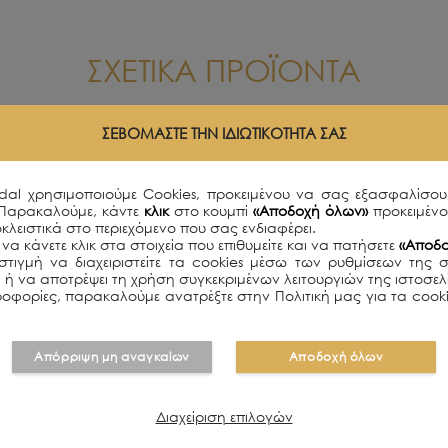
ΣΧΕΤΙΚΑ ΠΡΟΪΟΝΤΑ
ΣΕΒΌΜΑΣΤΕ ΤΗΝ ΙΔΙΩΤΙΚΌΤΗΤΆ ΣΑΣ
SOLD OUT
idal χρησιμοποιούμε Cookies, προκειμένου να σας εξασφαλίσου
 Παρακαλούμε, κάντε
κλικ
στο κουμπί
«Αποδοχή όλων»
προκειμέν
κλειστικά στο περιεχόμενο που σας ενδιαφέρει.
να κάνετε κλικ στα στοιχεία που επιθυμείτε και να πατήσετε
«Αποδο
τιγμή να διαχειριστείτε τα cookies μέσω των ρυθμίσεων της 
ει ή να αποτρέψει τη χρήση συγκεκριμένων λειτουργιών της ιστοσε
οφορίες, παρακαλούμε ανατρέξτε στην Πολιτική μας για τα cooki
Απόρριψη μη αναγκαίων
Αποδοχή όλων
Διαχείριση επιλογών