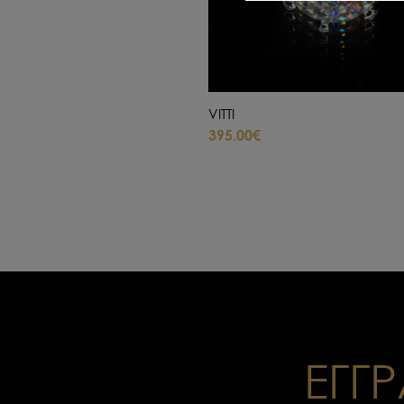
VITTI
395.00€
ΕΓΓΡ