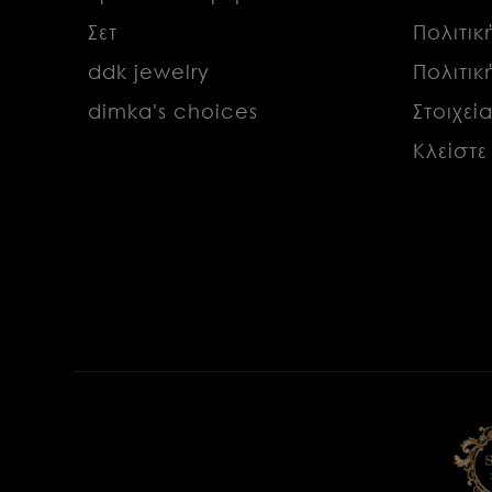
Σετ
Πολιτι
ddk jewelry
Πολιτι
dimka's choices
Στοιχεί
Κλείστε