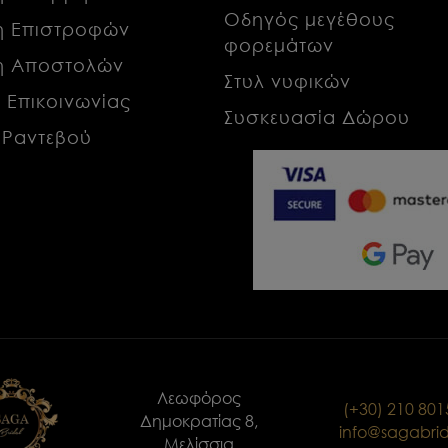
Οδηγός μεγέθους
κή Επιστροφών
φορεμάτων
κή Αποστολών
Στυλ νυφικών
α Επικοινωνίας
Συσκευασία Δώρου
 Ραντεβού
Λεωφόρος
(+30) 210 80
Δημοκρατίας 8,
info@sagabrid
Μελίσσια