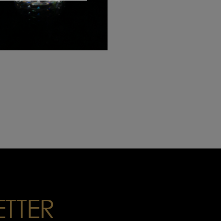
KERR
160.00€
ETTER