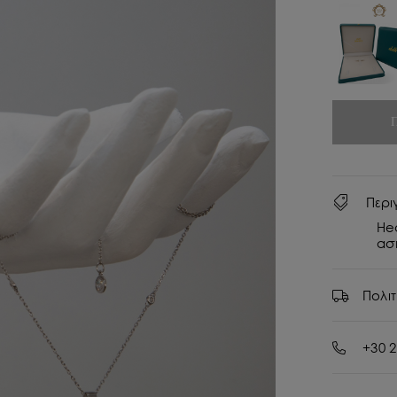
Περι
He
ασή
Πολι
+30 2