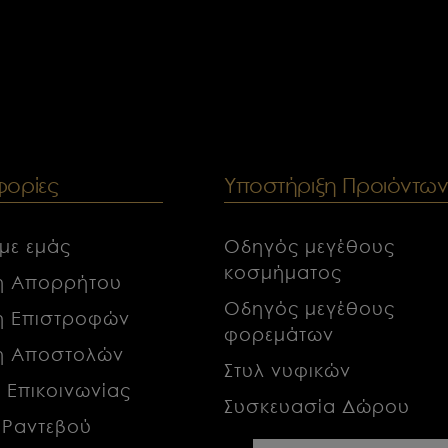
ορίες
Υποστήριξη Προιόντω
 με εμάς
Οδηγός μεγέθους
κοσμήματος
κή Απορρήτου
Οδηγός μεγέθους
κή Επιστροφών
φορεμάτων
κή Αποστολών
Στυλ νυφικών
α Επικοινωνίας
Συσκευασία Δώρου
 Ραντεβού