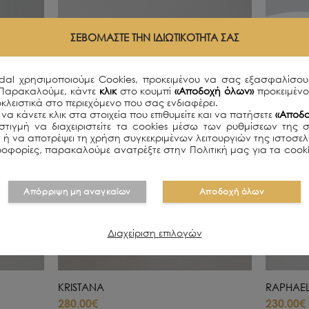
ΣΕΒΌΜΑΣΤΕ ΤΗΝ ΙΔΙΩΤΙΚΌΤΗΤΆ ΣΑΣ
idal χρησιμοποιούμε Cookies, προκειμένου να σας εξασφαλίσου
 Παρακαλούμε, κάντε
κλικ
στο κουμπί
«Αποδοχή όλων»
προκειμέν
κλειστικά στο περιεχόμενο που σας ενδιαφέρει.
να κάνετε κλικ στα στοιχεία που επιθυμείτε και να πατήσετε
«Αποδο
τιγμή να διαχειριστείτε τα cookies μέσω των ρυθμίσεων της 
ει ή να αποτρέψει τη χρήση συγκεκριμένων λειτουργιών της ιστοσε
οφορίες, παρακαλούμε ανατρέξτε στην Πολιτική μας για τα cooki
Απόρριψη μη αναγκαίων
Αποδοχή όλων
Διαχείριση επιλογών
KRISTANA
RAPHAE
280.00€
230.00€