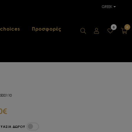
GREEK
0
0
 choices
Προσφορές
2500110
0€
ΕΥΑΣΙΑ ΔΩΡΟΥ