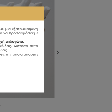
με μια εξατομικευμένη
ου να προσαρμόσουμε
χή επιλογών».
σελίδας, ωστόσο αυτό
λίδας.
es, την οποία μπορείτε
L
ELISHA
380.00€