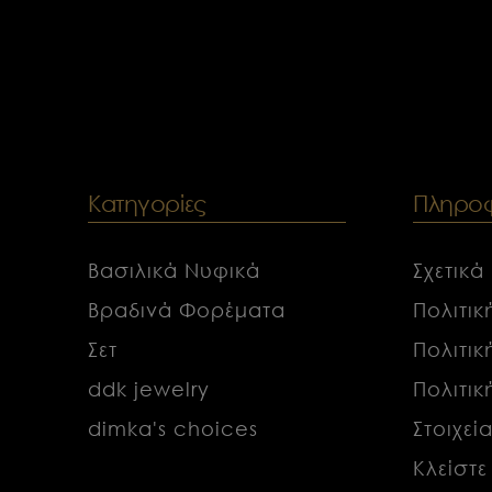
Κατηγορίες
Πληροφ
Βασιλικά Νυφικά
Σχετικά
Βραδινά Φορέματα
Πολιτι
Σετ
Πολιτι
ddk jewelry
Πολιτι
dimka's choices
Στοιχεί
Κλείστε