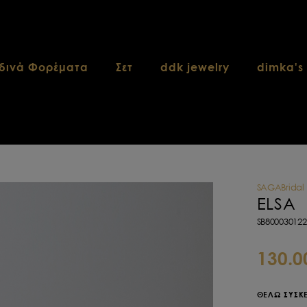
δινά Φορέματα
Σετ
ddk jewelry
dimka's
SAGABridal
ELSA
SB80003012
130.0
ΘΕΛΩ ΣΥΣΚ