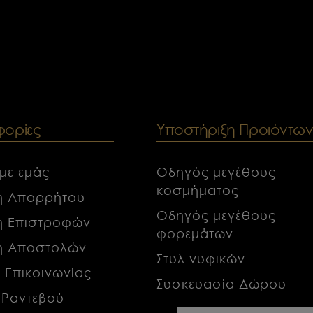
ορίες
Υποστήριξη Προιόντω
 με εμάς
Οδηγός μεγέθους
κοσμήματος
κή Απορρήτου
Οδηγός μεγέθους
κή Επιστροφών
φορεμάτων
κή Αποστολών
Στυλ νυφικών
α Επικοινωνίας
Συσκευασία Δώρου
 Ραντεβού