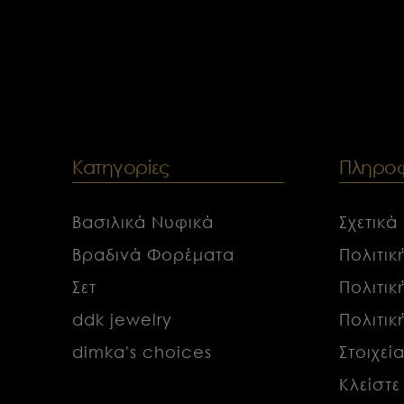
Κατηγορίες
Πληροφ
Βασιλικά Νυφικά
Σχετικά
Βραδινά Φορέματα
Πολιτι
Σετ
Πολιτι
ddk jewelry
Πολιτι
dimka's choices
Στοιχεί
Κλείστε