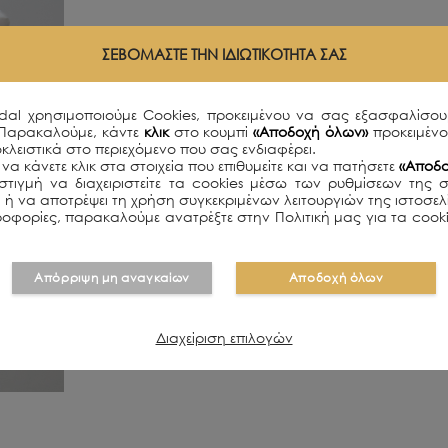
ΣΕΒΌΜΑΣΤΕ ΤΗΝ ΙΔΙΩΤΙΚΌΤΗΤΆ ΣΑΣ
idal χρησιμοποιούμε Cookies, προκειμένου να σας εξασφαλίσου
 Παρακαλούμε, κάντε
κλικ
στο κουμπί
«Αποδοχή όλων»
προκειμέν
κλειστικά στο περιεχόμενο που σας ενδιαφέρει.
να κάνετε κλικ στα στοιχεία που επιθυμείτε και να πατήσετε
«Αποδο
τιγμή να διαχειριστείτε τα cookies μέσω των ρυθμίσεων της 
ει ή να αποτρέψει τη χρήση συγκεκριμένων λειτουργιών της ιστοσε
οφορίες, παρακαλούμε ανατρέξτε στην Πολιτική μας για τα cooki
Απόρριψη μη αναγκαίων
Αποδοχή όλων
Διαχείριση επιλογών