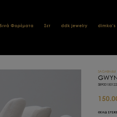
δινά Φορέματα
Σετ
ddk jewelry
dimka's
SAGABridal
GWYN
SB90015012
150.0
ΘΕΛΩ ΣΥΣΚ