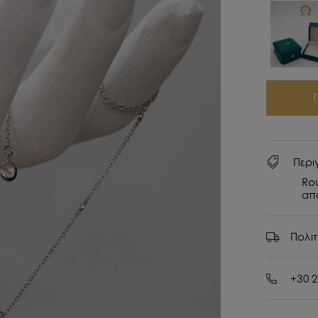
Περι
Ro
απ
Πολι
+30 2