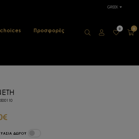
GREEK
0
0
 choices
Προσφορές
ETH
2500110
0€
ΕΥΑΣΙΑ ΔΩΡΟΥ