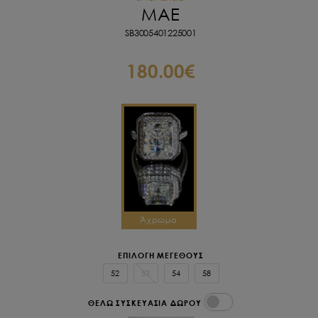
MAE
SB3005401225001
180.00€
Άχρωμο
ΕΠΙΛΟΓΗ ΜΕΓΕΘΟΥΣ
52
53
54
58
ΘΕΛΩ ΣΥΣΚΕΥΑΣΙΑ ΔΩΡΟΥ