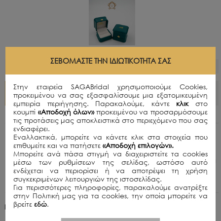
ΣΕΒΌΜΑΣΤΕ ΤΗΝ ΙΔΙΩΤΙΚΌΤΗΤΆ ΣΑΣ
> ΟΔΗΓΟΣ ΜΕΓΕΘΩΝ
Στην εταιρεία SAGABridal χρησιμοποιούμε Cookies,
ΠΡΟΣΘΗΚΗ ΣΤΟ ΚΑΛΑΘΙ
προκειμένου να σας εξασφαλίσουμε μια εξατομικευμένη
εμπειρία περιήγησης. Παρακαλούμε, κάντε
κλικ
στο
κουμπί
«Αποδοχή όλων»
προκειμένου να προσαρμόσουμε
τις προτάσεις μας αποκλειστικά στο περιεχόμενο που σας
ενδιαφέρει.
Εναλλακτικά, μπορείτε να κάνετε κλικ στα στοιχεία που
Περιγραφή
επιθυμείτε και να πατήσετε
«Αποδοχή επιλογών».
Radiant άχρωμος μοϊσανίτης διακοσμημένος σε
Μπορείτε ανά πάσα στιγμή να διαχειριστείτε τα cookies
pave σχέδιο με μικρότερους μοϊσανιτες στα πλαϊνά
μέσω των ρυθμίσεων της σελίδας, ωστόσο αυτό
δεμένο σε σκελετό από ασήμι 925. GM: 8,24
ενδέχεται να περιορίσει ή να αποτρέψει τη χρήση
Καράτια Βάρος: 4.00
συγκεκριμένων λειτουργιών της ιστοσελίδας.
Για περισσότερες πληροφορίες, παρακαλούμε ανατρέξτε
στην Πολιτική μας για τα cookies, την οποία μπορείτε να
βρείτε
εδώ
.
Πολιτική Αποστολών