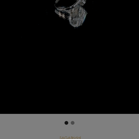
SAGABridal