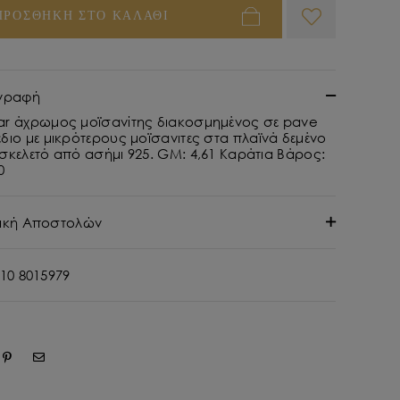
ΠΡΟΣΘΗΚΗ ΣΤΟ ΚΑΛΑΘΙ
γραφή
ar άχρωμος μοϊσανίτης διακοσμημένος σε pave
διο με μικρότερους μοϊσανιτες στα πλαϊνά δεμένο
 σκελετό από ασήμι 925. GM: 4,61 Καράτια Βάρος:
0
τική Αποστολών
10 8015979