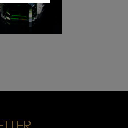
ANNE
150.00€
ETTER