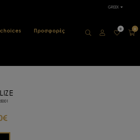
GREEK
0
0
 choices
Προσφορές
IZE
5001
0€