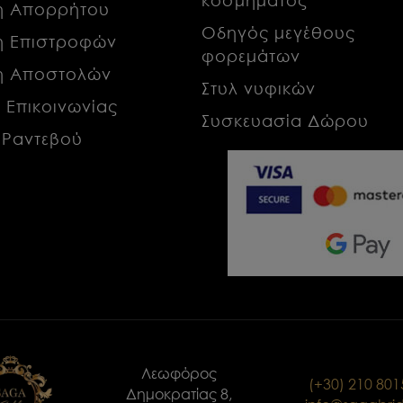
κή Απορρήτου
Οδηγός μεγέθους
κή Επιστροφών
φορεμάτων
κή Αποστολών
Στυλ νυφικών
α Επικοινωνίας
Συσκευασία Δώρου
 Ραντεβού
Λεωφόρος
(+30) 210 80
Δημοκρατίας 8,