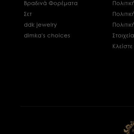
Βραδινά Φορέματα
Πολιτι
Σετ
Πολιτι
ddk jewelry
Πολιτι
dimka's choices
Στοιχεί
Κλείστε