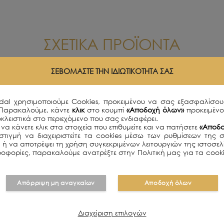
ΣΧΕΤΙΚΑ ΠΡΟΪΟΝΤΑ
ΣΕΒΌΜΑΣΤΕ ΤΗΝ ΙΔΙΩΤΙΚΌΤΗΤΆ ΣΑΣ
idal χρησιμοποιούμε Cookies, προκειμένου να σας εξασφαλίσου
 Παρακαλούμε, κάντε
κλικ
στο κουμπί
«Αποδοχή όλων»
προκειμέν
κλειστικά στο περιεχόμενο που σας ενδιαφέρει.
να κάνετε κλικ στα στοιχεία που επιθυμείτε και να πατήσετε
«Αποδο
τιγμή να διαχειριστείτε τα cookies μέσω των ρυθμίσεων της 
ει ή να αποτρέψει τη χρήση συγκεκριμένων λειτουργιών της ιστοσε
οφορίες, παρακαλούμε ανατρέξτε στην Πολιτική μας για τα cooki
Απόρριψη μη αναγκαίων
Αποδοχή όλων
Διαχείριση επιλογών