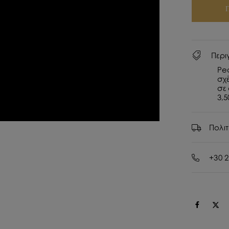
Περι
Pe
σχέ
σε
3,5
Πολι
+30 2