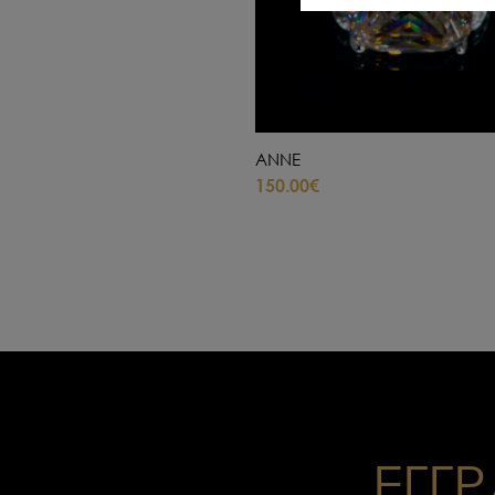
ANNE
150.00€
ΕΓΓΡ