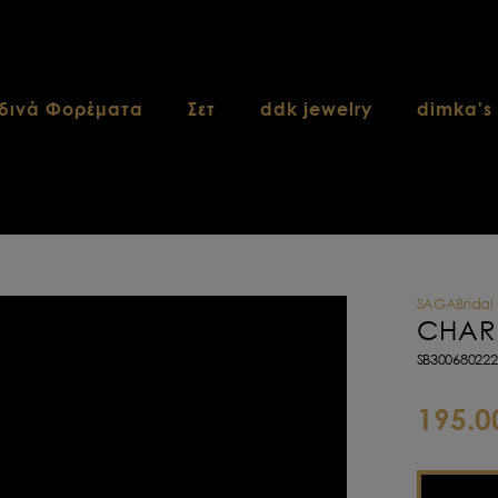
δινά Φορέματα
Σετ
ddk jewelry
dimka's
SAGABridal
CHARL
SB300680222
195.0