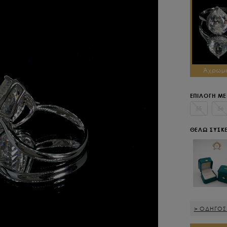
Άχρωμ
ΕΠΙΛΟΓΗ Μ
55
56
ΘΕΛΩ ΣΥΣΚ
> ΟΔΗΓΟΣ